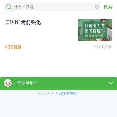
搜索
日语N1考前强化
1599
¥
97.8%好评