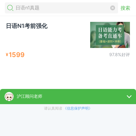
搜索
日语N1考前强化
1599
¥
97.8%好评