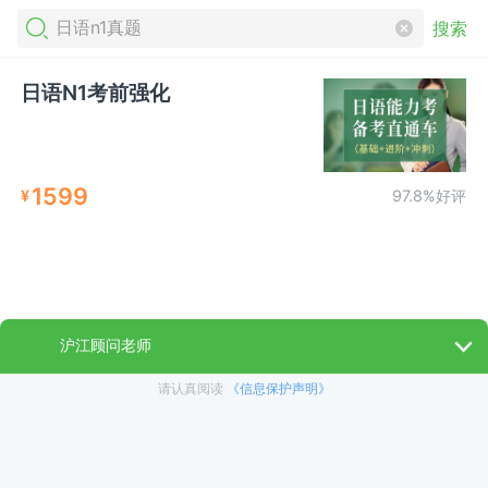
搜索
日语N1考前强化
1599
¥
97.8%好评