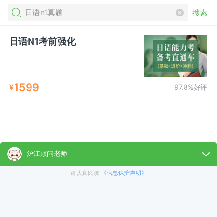
搜索
日语N1考前强化
1599
¥
97.8%好评