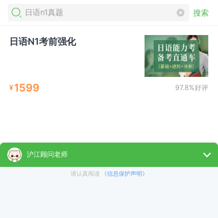
搜索
日语N1考前强化
1599
¥
97.8%好评