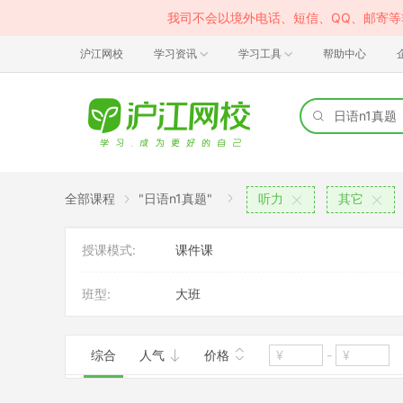
我司不会以境外电话、短信、QQ、邮寄
沪江网校
学习资讯
学习工具
帮助中心
全部课程
"日语n1真题"
听力
其它
授课模式:
课件课
班型:
大班
综合
人气
价格
-