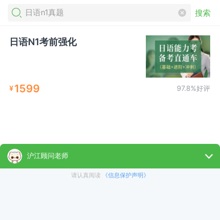
搜索
日语N1考前强化
1599
¥
97.8%好评