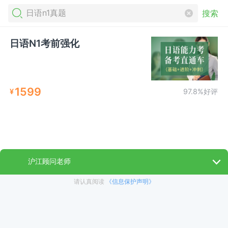
搜索
日语N1考前强化
1599
¥
97.8%好评