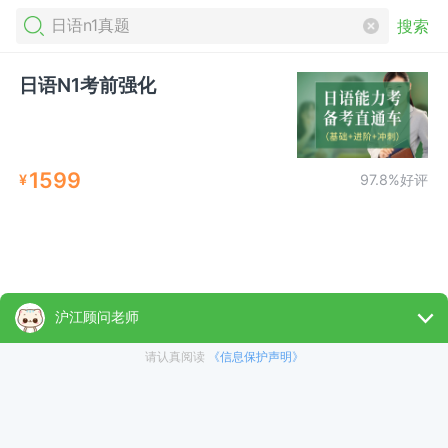
搜索
日语N1考前强化
1599
¥
97.8%好评