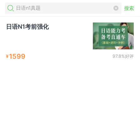
搜索
日语N1考前强化
1599
¥
97.8%好评