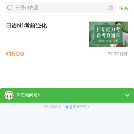
搜索
日语N1考前强化
1599
¥
97.8%好评