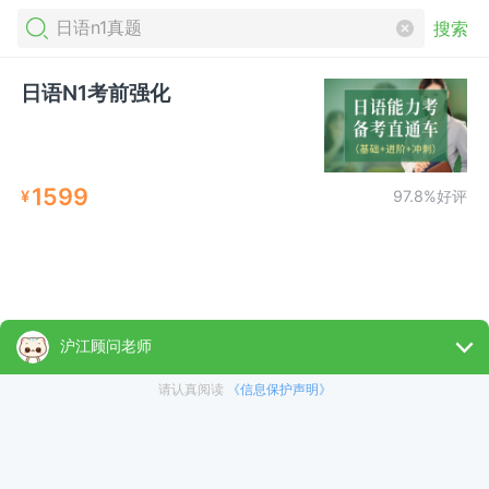
搜索
日语N1考前强化
1599
¥
97.8%好评