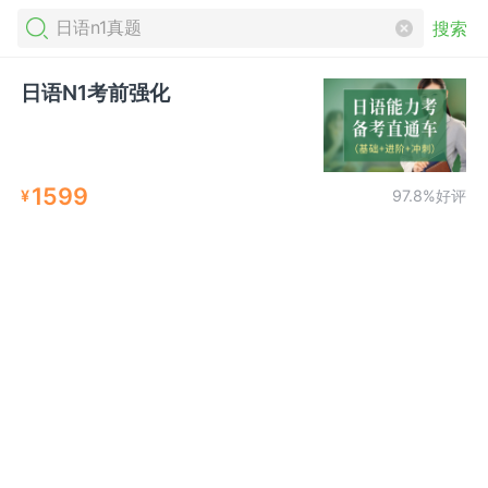
搜索
日语N1考前强化
1599
¥
97.8%好评