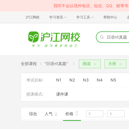
我司不会以境外电话、短信、QQ、邮寄
沪江网校
学习资讯
学习工具
帮助中心
全部课程
"日语n1真题"
阅读
大班
考试目标:
N1
N2
N3
N4
N5
授课模式:
课件课
综合
人气
价格
-