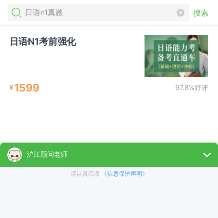
搜索
日语N1考前强化
1599
¥
97.8%好评