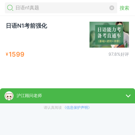
搜索
日语N1考前强化
1599
¥
97.8%好评