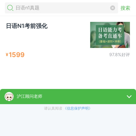
搜索
日语N1考前强化
1599
¥
97.8%好评