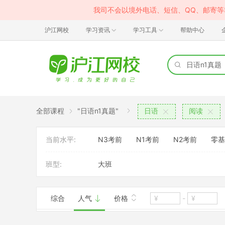
我司不会以境外电话、短信、QQ、邮寄
沪江网校
学习资讯
学习工具
帮助中心
全部课程
"日语n1真题"
日语
阅读
当前水平:
N3考前
N1考前
N2考前
零基
班型:
大班
综合
人气
价格
-