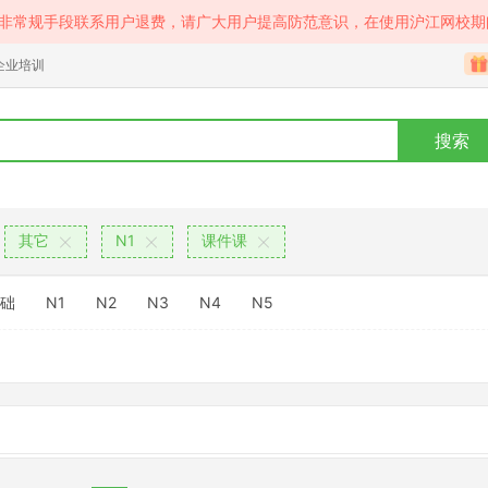
等非常规手段联系用户退费，请广大用户提高防范意识，在使用沪江网校期
企业培训
搜索
其它
N1
课件课
础
N1
N2
N3
N4
N5