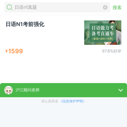
搜索
日语N1考前强化
1599
¥
97.8%好评