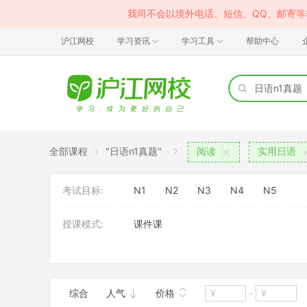
我司不会以境外电话、短信、QQ、邮寄
沪江网校
学习资讯
学习工具
帮助中心
全部课程
"日语n1真题"
阅读
实用日语
考试目标:
N1
N2
N3
N4
N5
授课模式:
课件课
班型:
大班
综合
人气
价格
-