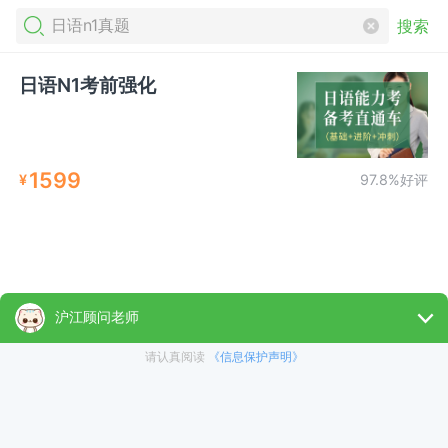
搜索
日语N1考前强化
1599
¥
97.8%好评