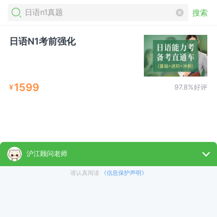
搜索
日语N1考前强化
1599
¥
97.8%好评