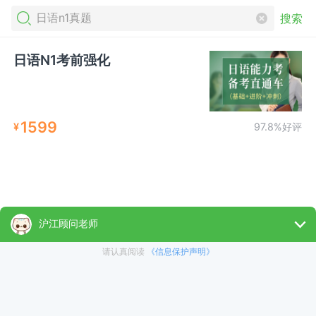
搜索
日语N1考前强化
1599
¥
97.8%好评