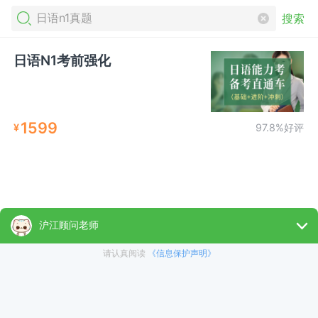
搜索
日语N1考前强化
1599
¥
97.8%好评