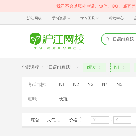
我司不会以境外电话、短信、QQ、邮寄
沪江网校
学习资讯
学习工具
帮助中心
全部课程
"日语n1真题"
阅读
N1
考试目标:
N1
N2
N3
N4
N5
班型:
大班
综合
人气
价格
-