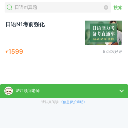
搜索
日语N1考前强化
1599
¥
97.8%好评