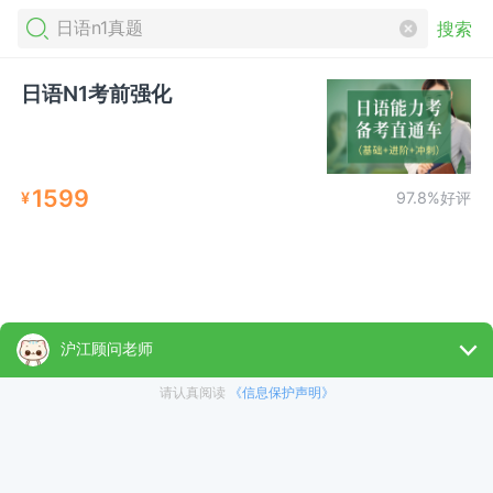
搜索
日语N1考前强化
1599
¥
97.8%好评