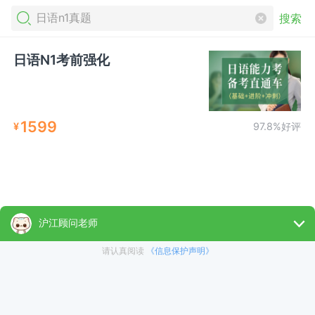
搜索
日语N1考前强化
1599
¥
97.8%好评