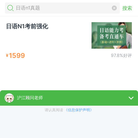
搜索
日语N1考前强化
1599
¥
97.8%好评