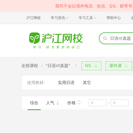
我司不会以境外电话、短信、QQ、邮寄
沪江网校
学习资讯
学习工具
帮助中心
全部课程
"日语n1真题"
N5
课件课
使用教材:
实用日语
其它
综合
人气
价格
-