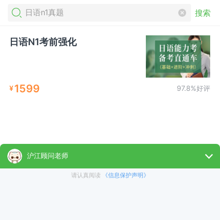
搜索
日语N1考前强化
1599
¥
97.8%好评