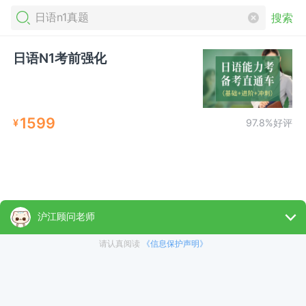
搜索
日语N1考前强化
1599
¥
97.8%好评