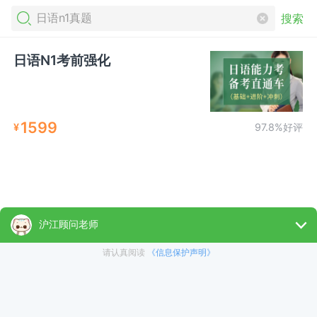
搜索
日语N1考前强化
1599
¥
97.8%好评