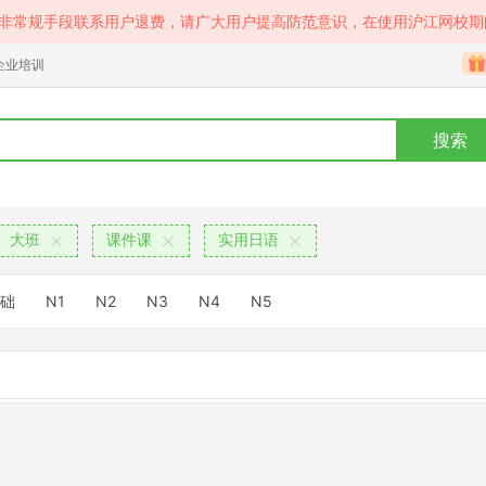
等非常规手段联系用户退费，请广大用户提高防范意识，在使用沪江网校期
企业培训
搜索
大班
课件课
实用日语
础
N1
N2
N3
N4
N5