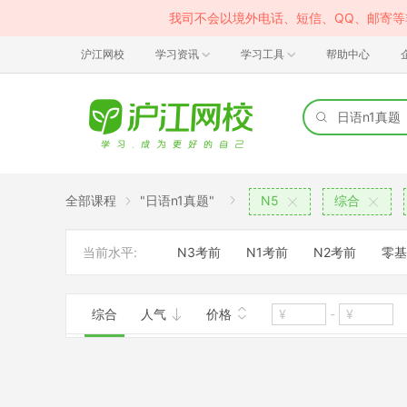
我司不会以境外电话、短信、QQ、邮寄
沪江网校
学习资讯
学习工具
帮助中心
全部课程
"日语n1真题"
N5
综合
当前水平:
N3考前
N1考前
N2考前
零基
综合
人气
价格
-