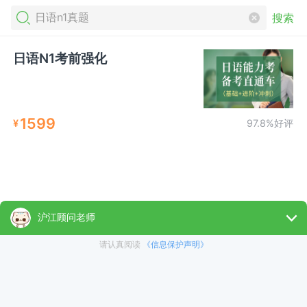
搜索
日语N1考前强化
1599
¥
97.8%好评