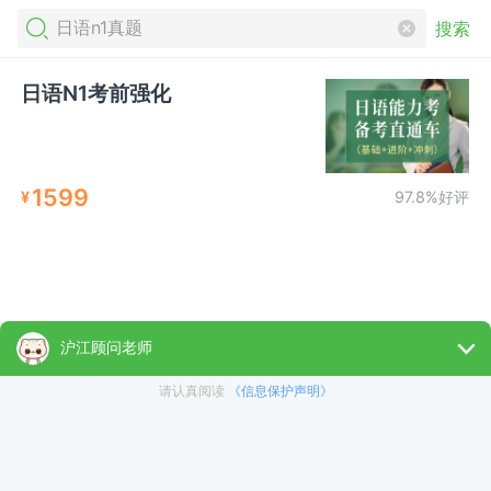
搜索
日语N1考前强化
1599
¥
97.8%好评