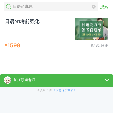
搜索
日语N1考前强化
1599
¥
97.8%好评