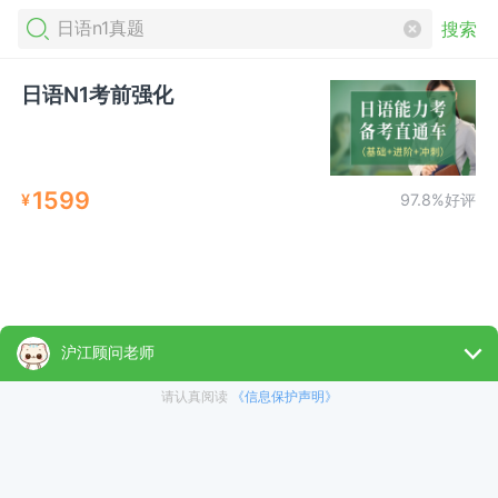
搜索
日语N1考前强化
1599
¥
97.8%好评