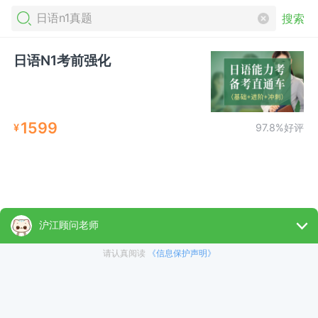
搜索
日语N1考前强化
1599
¥
97.8%好评