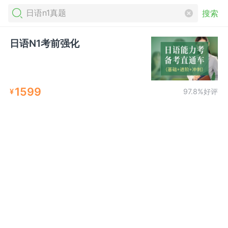
搜索
日语N1考前强化
1599
¥
97.8%好评