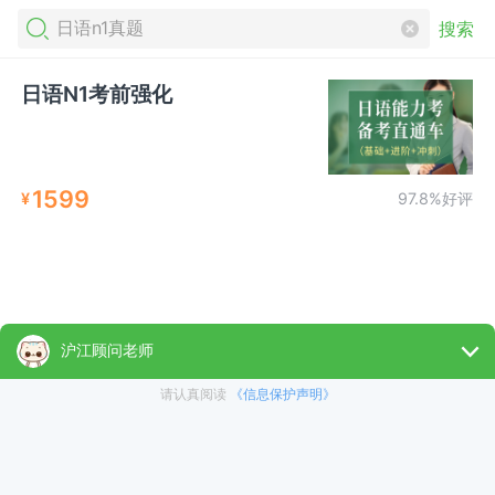
搜索
日语N1考前强化
1599
¥
97.8%好评