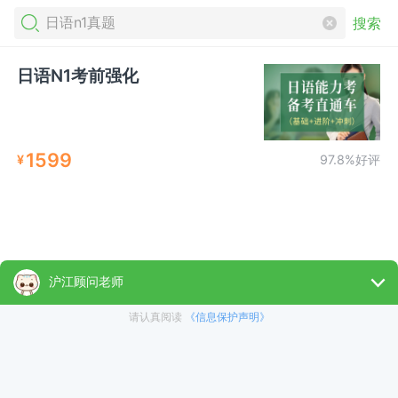
搜索
日语N1考前强化
1599
¥
97.8%好评