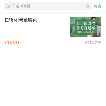
搜索
日语N1考前强化
1599
¥
97.8%好评