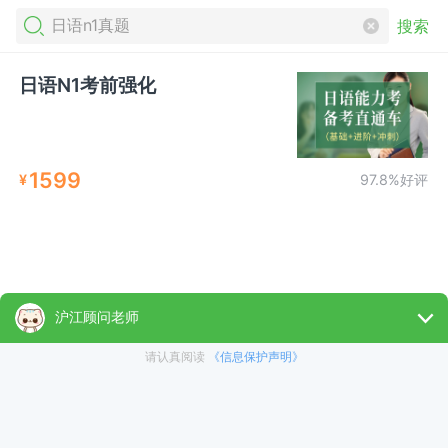
搜索
日语N1考前强化
1599
¥
97.8%好评