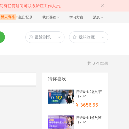
间有任何疑问可联系沪江工作人员。
注册/登录
我的课程
学习方案
消息
最近浏览
我的收藏
共
0
个结果
猜你喜欢
日语0-N2签约班
（202...
¥ 3656.55
日语0-N1签约班
（202...