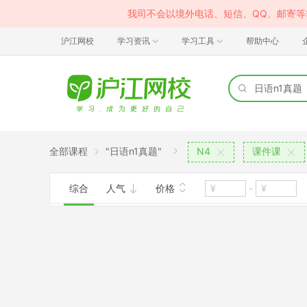
我司不会以境外电话、短信、QQ、邮寄
沪江网校
学习资讯
学习工具
帮助中心
全部课程
"日语n1真题"
N4
课件课
综合
人气
价格
-