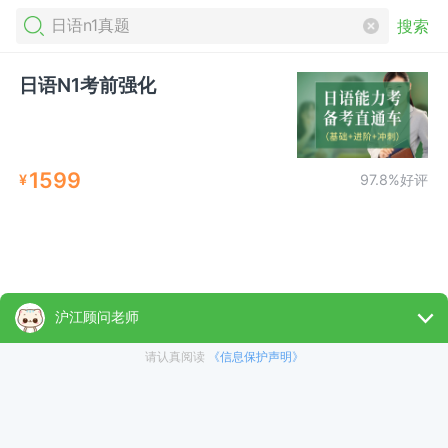
搜索
日语N1考前强化
1599
¥
97.8%好评