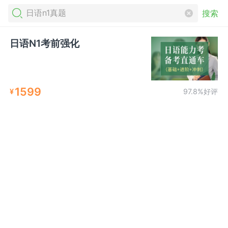
搜索
日语N1考前强化
1599
¥
97.8%好评