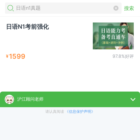
搜索
日语N1考前强化
1599
¥
97.8%好评