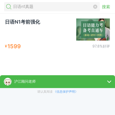
搜索
日语N1考前强化
1599
¥
97.8%好评