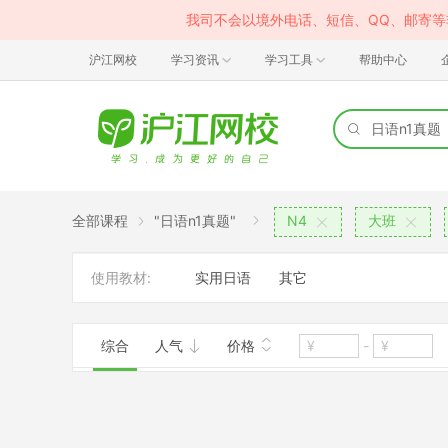
我司不会以境外电话、短信、QQ、邮寄
沪江网校
学习资讯
学习工具
帮助中心
全部课程
"日语n1真题"
N4
大班
使用教材:
实用日语
其它
综合
人气
价格
-